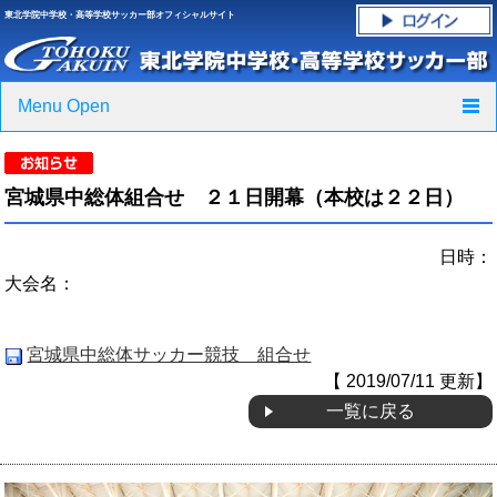
東北学院中学校・高等学校サッカー部オフィシャルサイト
Menu Open
TOP
宮城県中総体組合せ ２１日開幕（本校は２２日）
ニュース
日時：
クラブ紹介・進路実績
大会名：
スケジュール
宮城県中総体サッカー競技 組合せ
グラウンド・施設紹介
【 2019/07/11 更新】
一覧に戻る
フォトギャラリー
応援グッズご案内