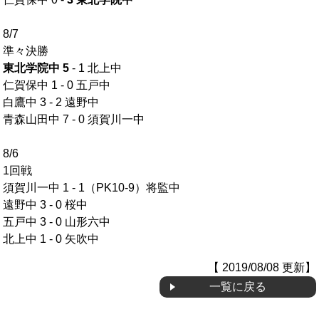
OB会
8/7
準々決勝
東北学院中 5
- 1 北上中
仁賀保中 1 - 0 五戸中
白鷹中 3 - 2 遠野中
青森山田中 7 - 0 須賀川一中
8/6
1回戦
須賀川一中 1 - 1（PK10-9）将監中
遠野中 3 - 0 桜中
五戸中 3 - 0 山形六中
北上中 1 - 0 矢吹中
【 2019/08/08 更新】
一覧に戻る