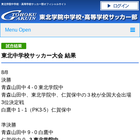
東北学院中学校・高等学校サッカー部オフィシャルサイト
Menu Open
TOP
東北中学校サッカー大会 結果
ニュース
8/8
クラブ紹介・進路実績
決勝
青森山田中 4 - 0 東北学院中
スケジュール
青森山田中、東北学院中、仁賀保中の３校が全国大会出場
3位決定戦
グラウンド・施設紹介
白鷹中 1 - 1（PK3-5）仁賀保中
フォトギャラリー
準決勝
青森山田中 9 - 0 白鷹中
応援グッズご案内
仁賀保中 0 -
3 東北学院中