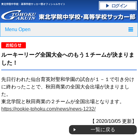
東北学院中学校・高等学校サッカー部オフィシャルサイト
Menu Open
TOP
ルーキーリーグ全国大会へのもう１チームが決まりま
ニュース
した！
クラブ紹介・進路実績
先日行われた仙台育英対聖和学園の試合が１－１で引き分け
に終わったことで、秋田商業の全国大会出場が決まりまし
スケジュール
た。
東北学院と秋田商業の２チームが全国出場となります。
グラウンド・施設紹介
https://rookie-tohoku.com/news/news-1232/
フォトギャラリー
【 2020/10/05 更新】
一覧に戻る
応援グッズご案内