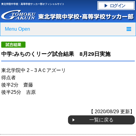
東北学院中学校・高等学校サッカー部オフィシャルサイト
Menu Open
TOP
中学:みちのくリーグ試合結果 8月29日実施
ニュース
東北学院中 2－3 AＣアズーリ
クラブ紹介・進路実績
得点者
後半2分 齋藤
スケジュール
後半25分 吉原
グラウンド・施設紹介
【 2020/08/29 更新】
フォトギャラリー
一覧に戻る
応援グッズご案内