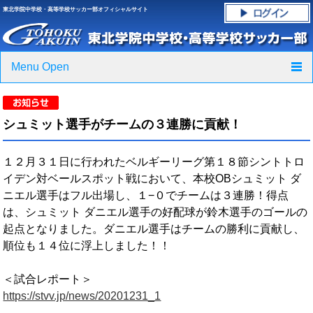
東北学院中学校・高等学校サッカー部オフィシャルサイト
Menu Open
TOP
シュミット選手がチームの３連勝に貢献！
ニュース
１２月３１日に行われたベルギーリーグ第１８節シントトロ
クラブ紹介・進路実績
イデン対ベールスポット戦において、本校OBシュミット ダ
ニエル選手はフル出場し、１−０でチームは３連勝！得点
スケジュール
は、シュミット ダニエル選手の好配球が鈴木選手のゴールの
起点となりました。ダニエル選手はチームの勝利に貢献し、
グラウンド・施設紹介
順位も１４位に浮上しました！！
フォトギャラリー
＜試合レポート＞
https://stvv.jp/news/20201231_1
応援グッズご案内