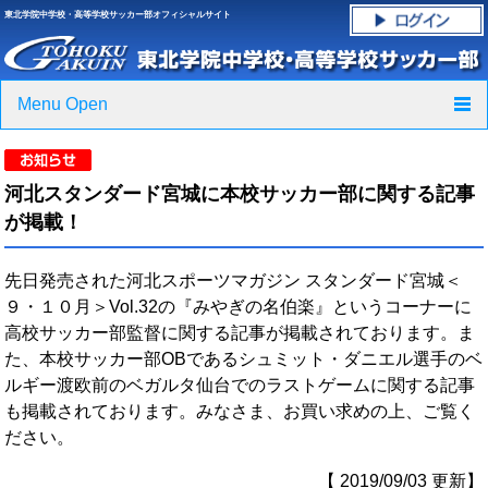
東北学院中学校・高等学校サッカー部オフィシャルサイト
Menu Open
TOP
河北スタンダード宮城に本校サッカー部に関する記事
ニュース
が掲載！
クラブ紹介・進路実績
先日発売された河北スポーツマガジン スタンダード宮城＜
９・１０月＞Vol.32の『みやぎの名伯楽』というコーナーに
スケジュール
高校サッカー部監督に関する記事が掲載されております。ま
た、本校サッカー部OBであるシュミット・ダニエル選手のベ
グラウンド・施設紹介
ルギー渡欧前のベガルタ仙台でのラストゲームに関する記事
も掲載されております。みなさま、お買い求めの上、ご覧く
フォトギャラリー
ださい。
応援グッズご案内
【 2019/09/03 更新】