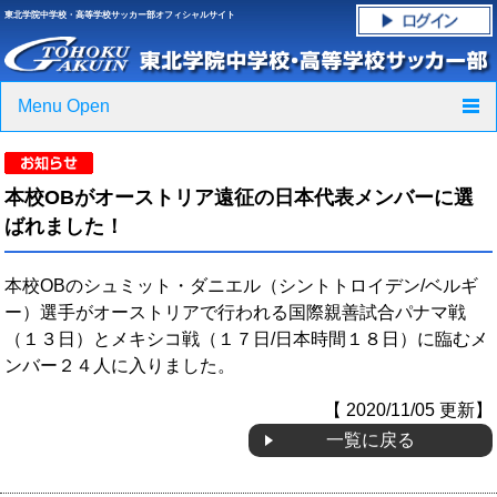
東北学院中学校・高等学校サッカー部オフィシャルサイト
Menu Open
TOP
本校OBがオーストリア遠征の日本代表メンバーに選
ニュース
ばれました！
クラブ紹介・進路実績
本校OBのシュミット・ダニエル（シントトロイデン/ベルギ
ー）選手がオーストリアで行われる国際親善試合パナマ戦
スケジュール
（１３日）とメキシコ戦（１７日/日本時間１８日）に臨むメ
ンバー２４人に入りました。
グラウンド・施設紹介
【 2020/11/05 更新】
フォトギャラリー
一覧に戻る
応援グッズご案内