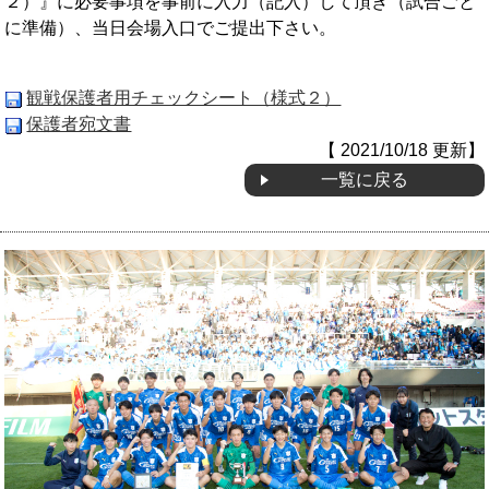
２）』に必要事項を事前に入力（記入）して頂き（試合ごと
に準備）、当日会場入口でご提出下さい。
OB会
観戦保護者用チェックシート（様式２）
保護者宛文書
【 2021/10/18 更新】
一覧に戻る