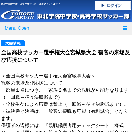
東北学院中学校・高等学校サッカー部オフィシャルサイト
Menu Open
TOP
全国高校サッカー選手権大会宮城県大会 観客の来場及
ニュース
び応援について
クラブ紹介・進路実績
＜全国高校サッカー選手権大会宮城県大会＞
観客の来場及び応援について
スケジュール
・部員１名につき、一家族２名までの観戦が可能となります
（一回戦～準々決勝戦まで）。
グラウンド・施設紹介
・全校生徒による応援は禁止（一回戦～準々決勝戦まで）。
・準決勝と決勝は、一般客の観戦も可能（有料試合）となり
フォトギャラリー
ます。
保護者の皆様には、『観戦保護者用チェックシート（様式
応援グッズご案内