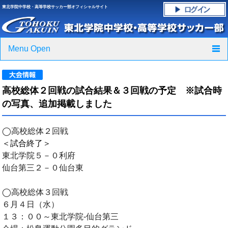
東北学院中学校・高等学校サッカー部オフィシャルサイト
Menu Open
TOP
高校総体２回戦の試合結果＆３回戦の予定 ※試合時
ニュース
の写真、追加掲載しました
クラブ紹介・進路実績
◯高校総体２回戦
＜試合終了＞
スケジュール
東北学院５－０利府
仙台第三２－０仙台東
グラウンド・施設紹介
◯高校総体３回戦
フォトギャラリー
６月４日（水）
１３：００～東北学院‐仙台第三
応援グッズご案内