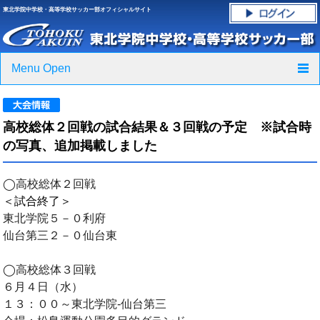
東北学院中学校・高等学校サッカー部オフィシャルサイト
Menu Open
TOP
高校総体２回戦の試合結果＆３回戦の予定 ※試合時
ニュース
の写真、追加掲載しました
クラブ紹介・進路実績
◯高校総体２回戦
＜試合終了＞
スケジュール
東北学院５－０利府
仙台第三２－０仙台東
グラウンド・施設紹介
◯高校総体３回戦
フォトギャラリー
６月４日（水）
１３：００～東北学院‐仙台第三
応援グッズご案内