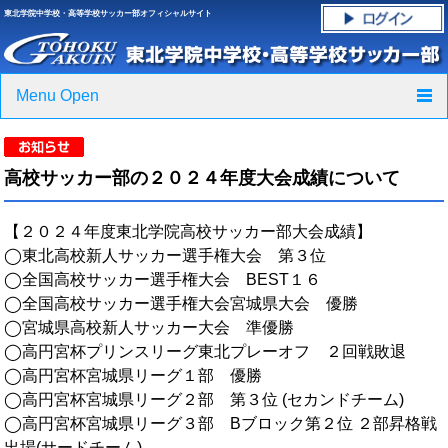
東北学院中学校・高等学校サッカー部オフィシャルサイト
Menu Open
TOP
高校サッカー部の２０２４年度大会成績について
ニュース
【２０２４年度東北学院高校サッカー部大会成績】
クラブ紹介・進路実績
◯東北高校新人サッカー選手権大会 第３位
◯全国高校サッカー選手権大会 BEST１６
スケジュール
◯全国高校サッカー選手権大会宮城県大会 優勝
◯宮城県高校新人サッカー大会 準優勝
グラウンド・施設紹介
◯高円宮杯プリンスリーグ東北プレーオフ ２回戦敗退
◯高円宮杯宮城県リーグ１部 優勝
フォトギャラリー
◯高円宮杯宮城県リーグ２部 第３位 (セカンドチーム)
◯高円宮杯宮城県リーグ３部 Bブロック第２位 ２部昇格戦
応援グッズご案内
出場(サードチーム)