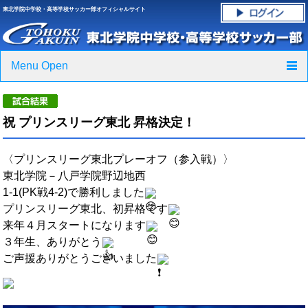
東北学院中学校・高等学校サッカー部オフィシャルサイト
Menu Open
TOP
祝 プリンスリーグ東北 昇格決定！
ニュース
〈プリンスリーグ東北プレーオフ（参入戦）〉
クラブ紹介・進路実績
東北学院－八戸学院野辺地西
1-1(PK戦4-2)で勝利しました
スケジュール
プリンスリーグ東北、初昇格です
来年４月スタートになります
グラウンド・施設紹介
３年生、ありがとう
ご声援ありがとうございました
フォトギャラリー
応援グッズご案内