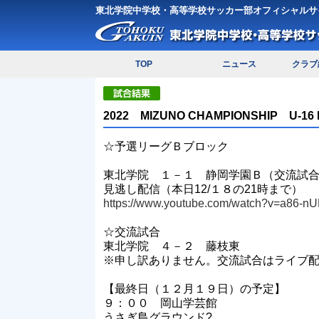
東北学院中学校・高等学校サッカー部オフィシャルサ
TOP
ニュース
クラブ
2022 MIZUNO CHAMPIONSHIP 
☆予選リーグＢブロック
東北学院 １－１ 静岡学園Ｂ（交流試
見逃し配信（本日12/１８の21時まで）
https://www.youtube.com/watch?v=a86-
☆交流試合
東北学院 ４－２ 藤枝東
※申し訳ありません。交流試合はライブ
【最終日（１２月１９日）の予定】
９：００ 岡山学芸館
うさぎ島グラウンド?