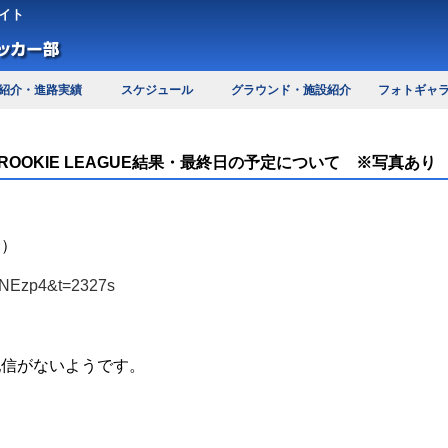
イト
紹介・進路実績
スケジュール
グラウンド・施設紹介
フォトギャ
U-16 ROOKIE LEAGUE結果・最終日の予定について ※写真あり
合）
nUNEzp4&t=2327s
配信がないようです。