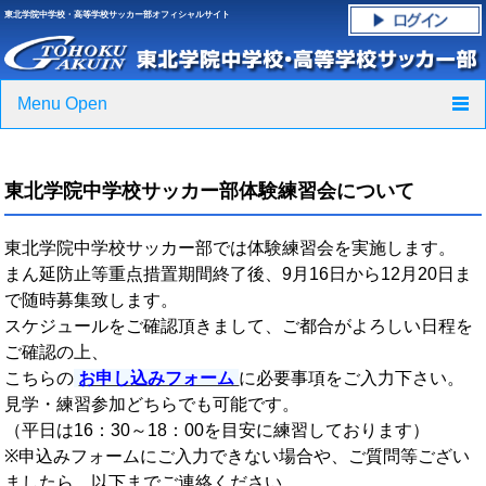
東北学院中学校・高等学校サッカー部オフィシャルサイト
Menu Open
TOP
東北学院中学校サッカー部体験練習会について
ニュース
東北学院中学校サッカー部では体験練習会を実施します。
クラブ紹介・進路実績
まん延防止等重点措置期間終了後、9月16日から12月20日ま
で随時募集致します。
スケジュール
スケジュールをご確認頂きまして、ご都合がよろしい日程を
ご確認の上、
グラウンド・施設紹介
こちらの
お申し込みフォーム
に必要事項をご入力下さい。
見学・練習参加どちらでも可能です。
フォトギャラリー
（平日は16：30～18：00を目安に練習しております）
※申込みフォームにご入力できない場合や、ご質問等ござい
応援グッズご案内
ましたら、以下までご連絡ください。