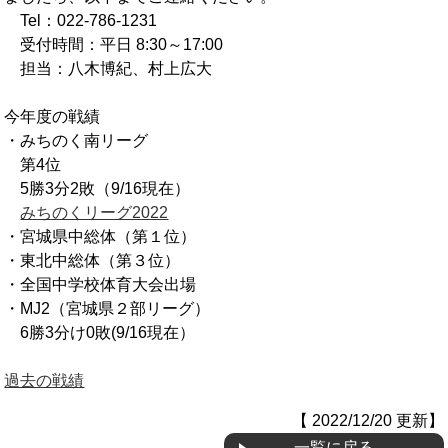
Tel：022-786-1231
OB会
受付時間：平日 8:30～17:00
担当：八木博紀、村上広大
今年度の戦績
・みちのく南リーグ
第4位
5勝3分2敗（9/16現在）
みちのくリーグ2022
・宮城県中総体（第１位）
・東北中総体（第３位）
・全国中学校体育大会出場
・MJ2（宮城県２部リーグ）
6勝3分け0敗(9/16現在）
過去の戦績
【 2022/12/20 更新】
一覧に戻る