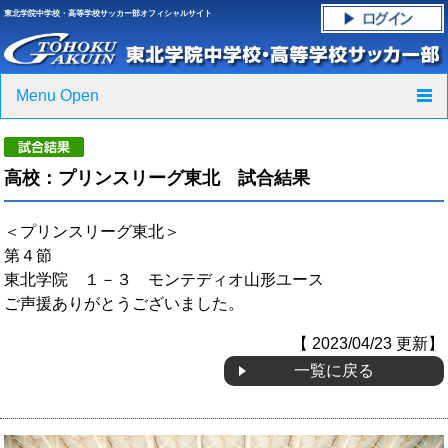
東北学院中学校・高等学校サッカー部オフィシャルサイト
Menu Open
TOP
高校：プリンスリーグ東北 試合結果
ニュース
＜プリンスリーグ東北＞
クラブ紹介・進路実績
第４節
東北学院 １－３ モンテディオ山形ユース
スケジュール
ご声援ありがとうございました。
グラウンド・施設紹介
【 2023/04/23 更新】
一覧に戻る
フォトギャラリー
応援グッズご案内