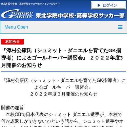
東北学院中学校・高等学校サッカー部オフィシャルサイト
Menu Open
TOP
『澤村公康氏（シュミット・ダニエルを育てたGK指
ニュース
導者）によるゴールキーパー講習会』 ２０２２年度3
月開催のお知らせ
クラブ紹介・進路実績
『澤村公康氏（シュミット・ダニエルを育てたGK指導者）に
スケジュール
よるゴールキーパー講習会』
２０２２年度３月開催のお知らせ
グラウンド・施設紹介
フォトギャラリー
開催の趣旨
本校OBで日本代表のシュミット ダニエル選手が、本校で
応援グッズご案内
何か恩返しができないかという話から、シュミット選手やオ