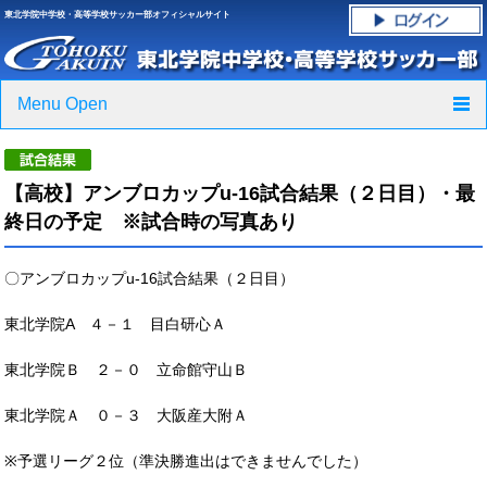
東北学院中学校・高等学校サッカー部オフィシャルサイト
Menu Open
TOP
【高校】アンブロカップu-16試合結果（２日目）・最
ニュース
終日の予定 ※試合時の写真あり
クラブ紹介・進路実績
〇アンブロカップu-16試合結果（２日目）
スケジュール
東北学院A ４－１ 目白研心Ａ
グラウンド・施設紹介
東北学院Ｂ ２－０ 立命館守山Ｂ
フォトギャラリー
東北学院Ａ ０－３ 大阪産大附Ａ
※予選リーグ２位（準決勝進出はできませんでした）
応援グッズご案内