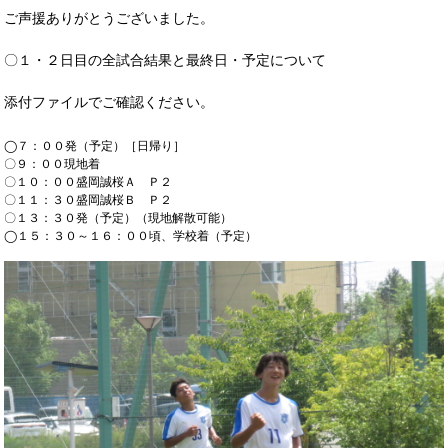
ご声援ありがとうございました。
OB会
〇１・２日目の全試合結果と最終日・予定について
添付ファイルでご確認ください。
◯７：００発（予定）［日帰り］
〇９：００現地着
〇１０：００盛岡誠桜Ａ Ｐ２
〇１１：３０盛岡誠桜Ｂ Ｐ２
〇１３：３０発（予定）（現地解散可能）
◯１５：３０～１６：００頃、学校着（予定）