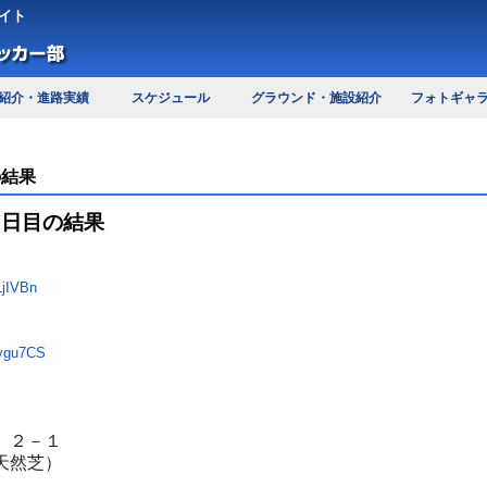
イト
紹介・進路実績
スケジュール
グラウンド・施設紹介
フォトギャ
の結果
２日目の結果
jIVBn
ygu7CS
）２－１
天然芝）