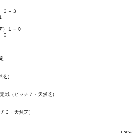
）３－３
－１
然芝）１－０
４－２
定
然芝）
決定戦（ピッチ７・天然芝）
ッチ３・天然芝）
【 2026