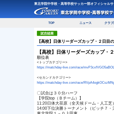
東北学院中学校・高等学校サッカー部オフィシャルサ
TOP
ニュース
クラブ
【高校】日体リーダーズカップ・２日目
【高校】日体リーダーズカップ・
順位表
<トップカテゴリー>
https://matchday-live.com/
race/mvP3cxfVGO5aBOL
<セカンドカテゴリー>
https://matchday-live.com/
race/RVpA4ogkOCszMN
〇試合は３０分ハーフ
【学院top（Ｂチーム）】
11:20日体大荏原（全天候ドーム・人工芝
14:00下位決勝トーナメント（ピッチ７・
東北学院１－０上田東