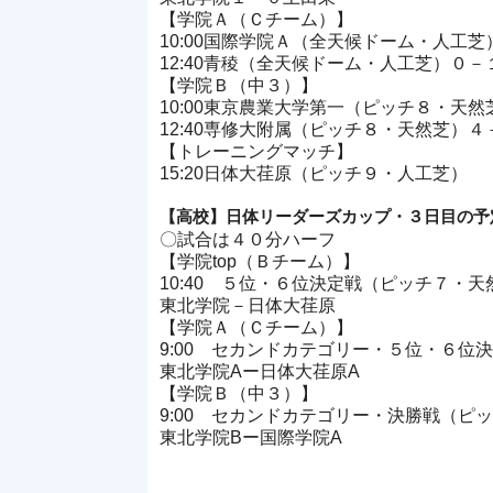
【学院Ａ（Ｃチーム）】
10:00国際学院Ａ（全天候ドーム・人工芝
12:40青稜（全天候ドーム・人工芝）０
【学院Ｂ（中３）】
10:00東京農業大学第一（ピッチ８・天
12:40専修大附属（ピッチ８・天然芝）
【トレーニングマッチ】
15:20日体大荏原（ピッチ９・人工芝）
【高校】日体リーダーズカップ・３日目の予
〇試合は４０分ハーフ
【学院top（Ｂチーム）】
10:40 ５位・６位決定戦（ピッチ７・天
東北学院－日体大荏原
【学院Ａ（Ｃチーム）】
9:00 セカンドカテゴリー・５位・６位
東北学院Aー日体大荏原A
【学院Ｂ（中３）】
9:00 セカンドカテゴリー・決勝戦
（ピ
東北学院Bー国際学院A