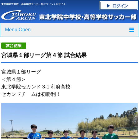
東北学院中学校・高等学校サッカー部オフィシャルサイト
Menu Open
TOP
宮城県１部リーグ第４節 試合結果
ニュース
宮城県１部リーグ
クラブ紹介・進路実績
＜第４節＞
東北学院セカンド 3-1 利府高校
スケジュール
セカンドチームは初勝利！
グラウンド・施設紹介
フォトギャラリー
応援グッズご案内