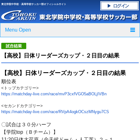
東北学院中学校・高等学校サッカー部オフィシャルサイト
Menu Open
TOP
【高校】日体リーダーズカップ・２日目の結果
ニュース
【高校】日体リーダーズカップ・２日目の結果
クラブ紹介・進路実績
順位表
<トップカテゴリー>
スケジュール
https://matchday-live.com/
race/mvP3cxfVGO5aBOLjIVBn
グラウンド・施設紹介
<セカンドカテゴリー>
https://matchday-live.com/
race/RVpA4ogkOCszMNygu7CS
フォトギャラリー
〇試合は３０分ハーフ
【学院top（Ｂチーム）】
応援グッズご案内
11:20日体大荏原（全天候ドーム・人工芝）２－１