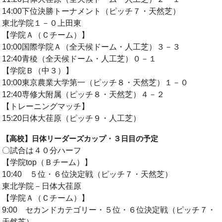
14:00下位決勝トーナメント（ピッチ７・天然芝）
OB会
東北学院１－０上田東
【学院Ａ（Ｃチーム）】
10:00国際学院Ａ（全天候ドーム・人工芝）３－３
12:40青稜（全天候ドーム・人工芝）０－１
【学院Ｂ（中３）】
10:00東京農業大学第一（ピッチ８・天然芝）１－０
12:40専修大附属（ピッチ８・天然芝）４－２
【トレーニングマッチ】
15:20日体大荏原（ピッチ９・人工芝）
【高校】日体リーダーズカップ・３日目の予定
〇試合は４０分ハーフ
【学院top（Ｂチーム）】
10:40 ５位・６位決定戦（ピッチ７・天然芝）
東北学院－日体大荏原
【学院Ａ（Ｃチーム）】
9:00 セカンドカテゴリー・５位・６位決定戦（ピッチ７・
天然芝）