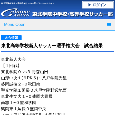
東北学院中学校・高等学校サッカー部オフィシャルサイト
Menu Open
TOP
東北高等学校新人サッカー選手権大会 試合結果
ニュース
東北新人大会
クラブ紹介・進路実績
【１回戦】
東北学院０ vs３ 青森山田
スケジュール
山形中央１(６PK５)１八戸学院光星
盛岡誠桜２−０秋田南
グラウンド・施設紹介
聖光学院１延長０八戸学院野辺地西
東北生文大１−０盛岡大附属
フォトギャラリー
尚志１−０聖和学園
鶴岡東１延長０盛岡中央
応援グッズご案内
ノースアジア大明桜５−１学法石川