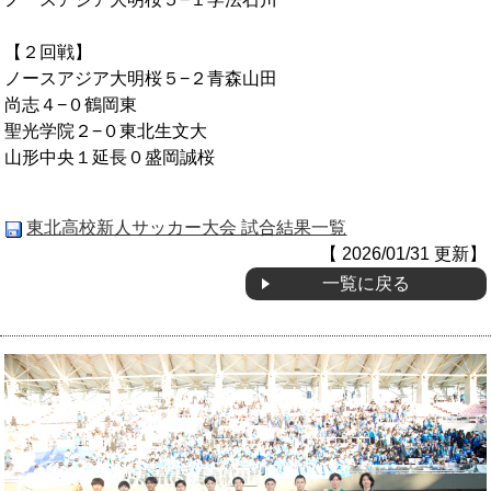
OB会
【２回戦】
ノースアジア大明桜５−２青森山田
尚志４−０鶴岡東
聖光学院２−０東北生文大
山形中央１延長０盛岡誠桜
東北高校新人サッカー大会 試合結果一覧
【 2026/01/31 更新】
一覧に戻る