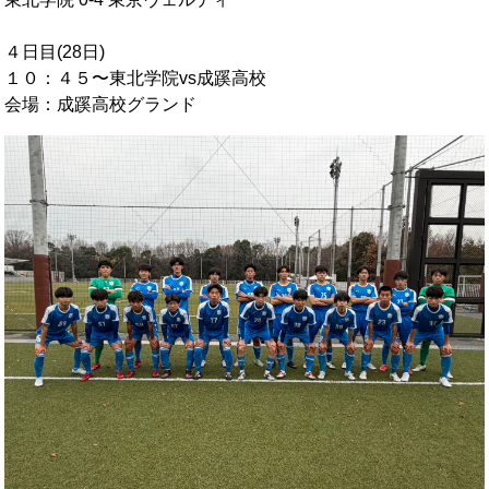
OB会
４日目(28日)
１０：４５〜東北学院vs成蹊高校
会場：成蹊高校グランド