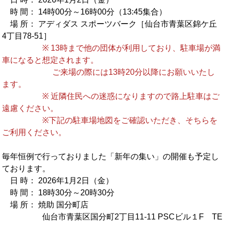
時 間： 14時00分～16時00分（13:45集合）
OB会
場 所： アディダス スポーツバーク［仙台市青葉区錦ケ丘
4丁目78-51］
※ 13時まで他の団体が利用しており、駐車場が満
車になると想定されます。
ご来場の際には13時20分以降にお願いいたし
ます。
※ 近隣住民への迷惑になりますので路上駐車はご
遠慮ください。
※下記の駐車場地図をご確認いただき、そちらを
ご利用ください。
毎年恒例で行っておりました「新年の集い」の開催も予定し
ております。
日 時： 2026年1月2日（金）
時 間： 18時30分～20時30分
場 所： 焼助 国分町店
仙台市青葉区国分町2丁目11-11 PSCビル１F TE