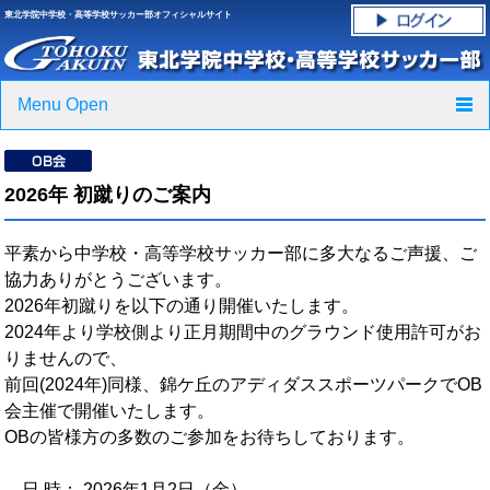
東北学院中学校・高等学校サッカー部オフィシャルサイト
Menu Open
TOP
2026年 初蹴りのご案内
ニュース
平素から中学校・高等学校サッカー部に多大なるご声援、ご
クラブ紹介・進路実績
協力ありがとうございます。
2026年初蹴りを以下の通り開催いたします。
スケジュール
2024年より学校側より正月期間中のグラウンド使用許可がお
りませんので、
グラウンド・施設紹介
前回(2024年)同様、錦ケ丘のアディダススポーツパークでOB
会主催で開催いたします。
フォトギャラリー
OBの皆様方の多数のご参加をお待ちしております。
応援グッズご案内
日 時： 2026年1月2日（金）