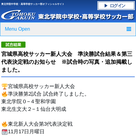
東北学院中学校・高等学校サッカー部オフィシャルサイト
Menu Open
TOP
宮城県高校サッカー新人大会 準決勝試合結果＆第三
ニュース
代表決定戦のお知らせ ※試合時の写真・追加掲載し
ました。
クラブ紹介・進路実績
宮城県高校サッカー新人大会
スケジュール
準決勝第2試合 試合終了しました。
グラウンド・施設紹介
東北学院０−４聖和学園
東北生文大２−１仙台大明成
フォトギャラリー
東北新人大会第3代表決定戦
応援グッズご案内
11月17日月曜日