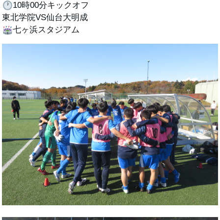
10時00分キックオフ
OB会
東北学院VS仙台大明成
七ヶ浜スタジアム