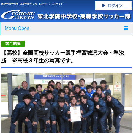
東北学院中学校・高等学校サッカー部オフィシャルサイト
Menu Open
TOP
【高校】全国高校サッカー選手権宮城県大会・準決
ニュース
勝 ※高校３年生の写真です。
クラブ紹介・進路実績
スケジュール
グラウンド・施設紹介
フォトギャラリー
応援グッズご案内