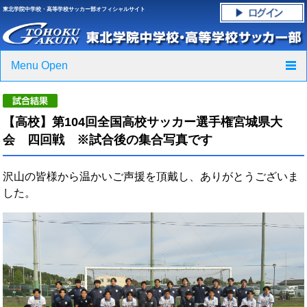
東北学院中学校・高等学校サッカー部オフィシャルサイト
Menu Open
TOP
【高校】第104回全国高校サッカー選手権宮城県大
ニュース
会 四回戦 ※試合後の集合写真です
クラブ紹介・進路実績
沢山の皆様から温かいご声援を頂戴し、ありがとうございま
した。
スケジュール
グラウンド・施設紹介
フォトギャラリー
応援グッズご案内