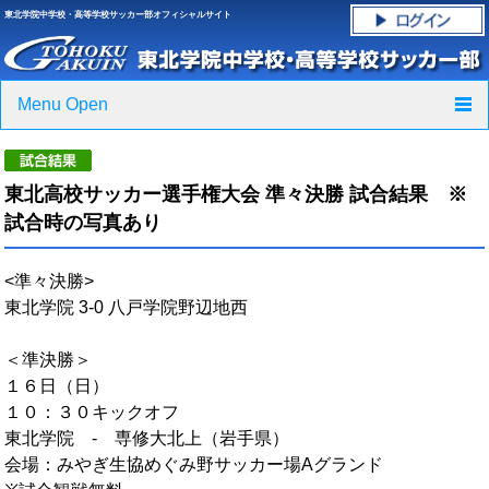
東北学院中学校・高等学校サッカー部オフィシャルサイト
Menu Open
TOP
東北高校サッカー選手権大会 準々決勝 試合結果 ※
ニュース
試合時の写真あり
クラブ紹介・進路実績
<準々決勝>
東北学院 3-0 八戸学院野辺地西
スケジュール
＜準決勝＞
グラウンド・施設紹介
１６日（日）
１０：３０キックオフ
フォトギャラリー
東北学院 ‐ 専修大北上（岩手県）
会場：みやぎ生協めぐみ野サッカー場Aグランド
応援グッズご案内