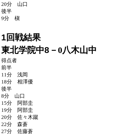
20
分 山口
後半
9
分 槇
1回戦結果
東北学院中8
－0
八木山中
得点者
前半
11
分 浅岡
18
分 相澤優
後半
8
分 山口
15
分 阿部圭
19
分 阿部圭
20
分 佐々木蹴
22
分 森蒼
27
分 佐藤蒼