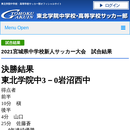
東北学院中学校・高等学校サッカー部オフィシャルサイト
Menu Open
TOP
2021宮城県中学校新人サッカー大会 試合結果
ニュース
決勝結果
クラブ紹介・進路実績
東北学院中
3－0
岩沼西中
スケジュール
得点者
グラウンド・施設紹介
前半
10
分 槇
後半
フォトギャラリー
4
分 山口
25
分 佐藤蒼
応援グッズご案内