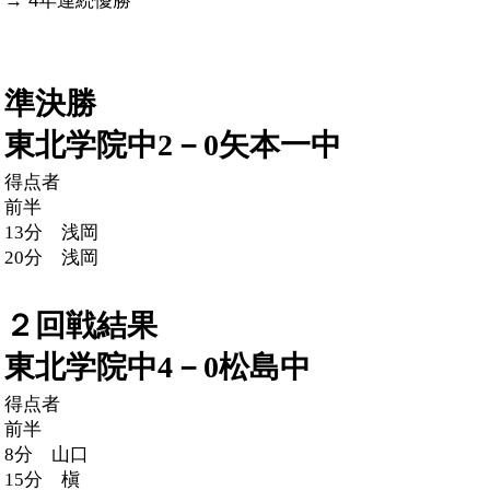
→ 4年連続優勝
OB会
準決勝
東北学院中
2－0
矢本一中
得点者
前半
13
分 浅岡
20
分 浅岡
２回戦結果
東北学院中
4－0
松島中
得点者
前半
8
分 山口
15
分 槇