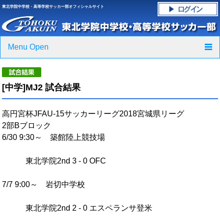
東北学院中学校・高等学校サッカー部オフィシャルサイト
Menu Open
TOP
[中学]MJ2 試合結果
ニュース
高円宮杯
JFAU-15
サッカーリーグ
2018
宮城県リーグ
クラブ紹介・進路実績
2部Bブロック
6/30 9:30～ 築館陸上競技場
スケジュール
東北学院2nd 3 - 0 OFC
グラウンド・施設紹介
7/7 9:00～ 岩切中学校
フォトギャラリー
東北学院2nd 2 - 0 エスペランサ登米
応援グッズご案内