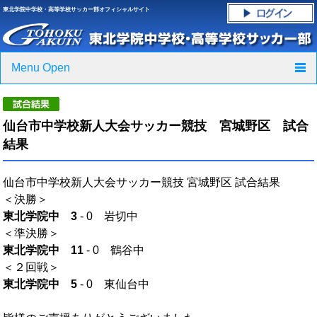
東北学院中学校・高等学校サッカー部オフィシャルサイト
Menu Open
TOP
仙台市中学校新人大会サッカー競技 宮城野区 試合
ニュース
結果
クラブ紹介・進路実績
仙台市中学校新人大会サッカー競技 宮城野区 試合結果
＜決勝＞
スケジュール
東北学院中
3
- 0 岩切中
＜準決勝＞
グラウンド・施設紹介
東北学院中
11
- 0 鶴谷中
＜２回戦＞
フォトギャラリー
東北学院中
5
- 0 東仙台中
応援グッズご案内