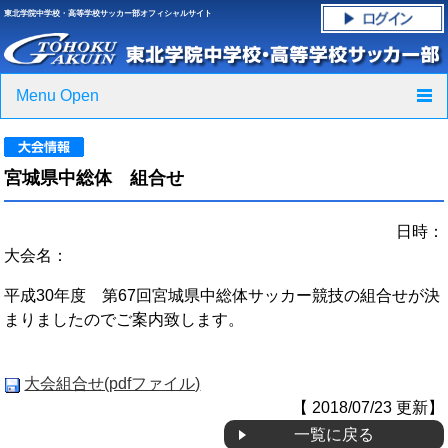
東北学院中学校・高等学校サッカー部オフィシャルサイト
Menu Open
TOP
宮城県中総体 組合せ
ニュース
日時：
クラブ紹介・進路実績
大会名：
スケジュール
平成30年度 第67回宮城県中総体サッカー競技の組合せが決
まりましたのでご案内致します。
グラウンド・施設紹介
フォトギャラリー
大会組合せ(pdfファイル)
【 2018/07/23 更新】
応援グッズご案内
一覧に戻る