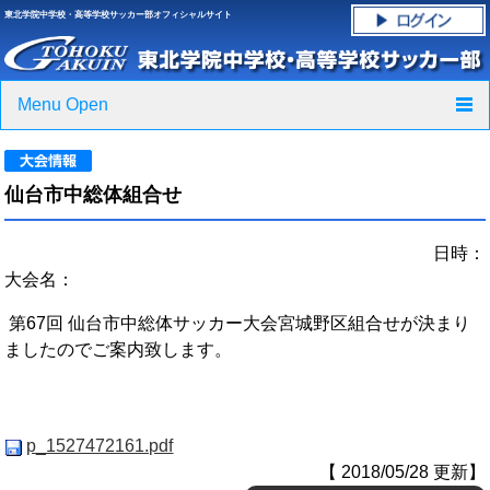
東北学院中学校・高等学校サッカー部オフィシャルサイト
Menu Open
TOP
仙台市中総体組合せ
ニュース
日時：
クラブ紹介・進路実績
大会名：
スケジュール
第67回 仙台市中総体サッカー大会宮城野区組合せが決まり
ましたのでご案内致します。
グラウンド・施設紹介
フォトギャラリー
p_1527472161.pdf
応援グッズご案内
【 2018/05/28 更新】