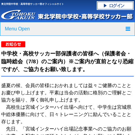
東北学院中学校・高等学校サッカー部オフィシャルサイト
Menu Open
TOP
中学校・高校サッカー部保護者の皆様へ（保護者会・
ニュース
臨時総会（7/8）のご案内）※ご案内が直前となり恐縮
ですが、ご協力をお願い致します。
クラブ紹介・進路実績
盛夏の候、会員の皆様におかれましては益々ご健勝のことと
スケジュール
お慶び申し上げます。平素は当会の活動に格別のご理解とご
協力を賜り、厚く御礼申し上げます。
グラウンド・施設紹介
高校生は宮城インターハイ出場へ向けて、中学生は宮城県
フォトギャラリー
中総体優勝に向けて、日々トレーニングに励んでいることと
存じます。
応援グッズご案内
先日、「宮城インターハイ出場記念事業へのご協力のお願