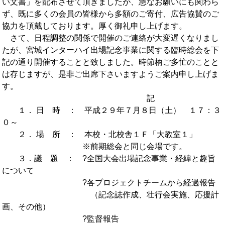
い文書」を配布させて頂きましたが、急なお願いにも関わら
OB会
ず、既に多くの会員の皆様から多額のご寄付、広告協賛のご
協力を頂戴しております。厚く御礼申し上げます。
さて、日程調整の関係で開催のご連絡が大変遅くなりまし
たが、宮城インターハイ出場記念事業に関する臨時総会を下
記の通り開催することと致しました。時節柄ご多忙のことと
は存じますが、是非ご出席下さいますようご案内申し上げま
す。
記
１． 日 時 ： 平成２９年７月８日（土） １７：３
０～
２． 場 所 ： 本校・北校舎１Ｆ「大教室１」
※前期総会と同じ会場です。
３．議 題 ： ?全国大会出場記念事業・経緯と趣旨
について
?各プロジェクトチームから経過報告
（記念誌作成、壮行会実施、応援計
画、その他）
?監督報告