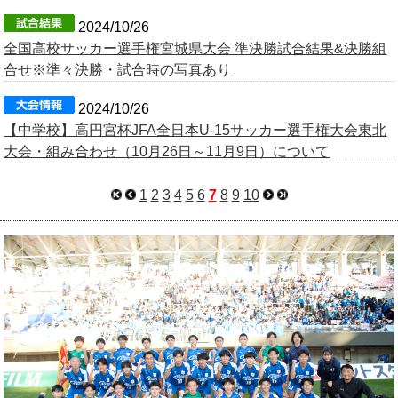
2024/10/26
全国高校サッカー選手権宮城県大会 準決勝試合結果&決勝組
合せ※準々決勝・試合時の写真あり
2024/10/26
【中学校】高円宮杯JFA全日本U-15サッカー選手権大会東北
大会・組み合わせ（10月26日～11月9日）について
1
2
3
4
5
6
7
8
9
10