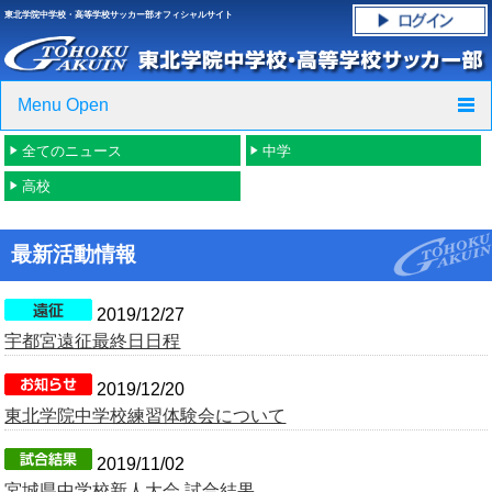
東北学院中学校・高等学校サッカー部オフィシャルサイト
Menu Open
全てのニュース
中学
TOP
高校
ニュース
最新活動情報
クラブ紹介・進路実績
スケジュール
2019/12/27
宇都宮遠征最終日日程
グラウンド・施設紹介
2019/12/20
東北学院中学校練習体験会について
フォトギャラリー
2019/11/02
応援グッズご案内
宮城県中学校新人大会 試合結果