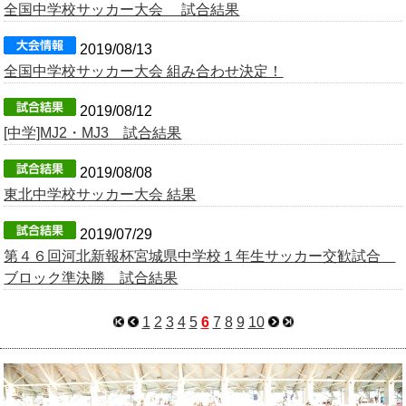
全国中学校サッカー大会 試合結果
2019/08/13
全国中学校サッカー大会 組み合わせ決定！
2019/08/12
[中学]MJ2・MJ3 試合結果
2019/08/08
東北中学校サッカー大会 結果
2019/07/29
第４６回河北新報杯宮城県中学校１年生サッカー交歓試合
ブロック準決勝 試合結果
1
2
3
4
5
6
7
8
9
10