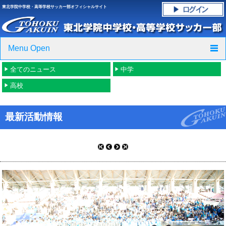
東北学院中学校・高等学校サッカー部オフィシャルサイト
Menu Open
全てのニュース
中学
TOP
高校
ニュース
最新活動情報
クラブ紹介・進路実績
スケジュール
グラウンド・施設紹介
フォトギャラリー
応援グッズご案内