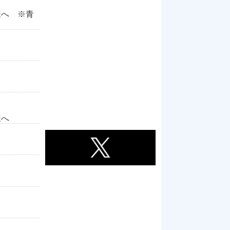
様へ ※青
様へ