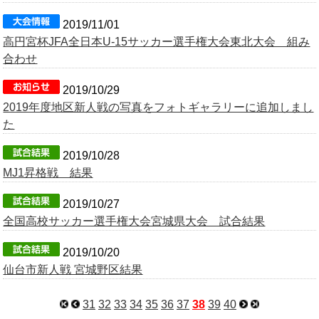
2019/11/01
高円宮杯JFA全日本U-15サッカー選手権大会東北大会 組み
合わせ
2019/10/29
2019年度地区新人戦の写真をフォトギャラリーに追加しまし
た
2019/10/28
MJ1昇格戦 結果
2019/10/27
全国高校サッカー選手権大会宮城県大会 試合結果
2019/10/20
仙台市新人戦 宮城野区結果
31
32
33
34
35
36
37
38
39
40