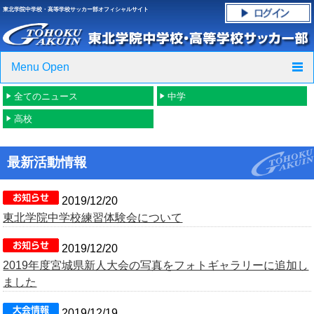
東北学院中学校・高等学校サッカー部オフィシャルサイト
Menu Open
全てのニュース
中学
TOP
高校
ニュース
最新活動情報
クラブ紹介・進路実績
スケジュール
2019/12/20
東北学院中学校練習体験会について
グラウンド・施設紹介
2019/12/20
2019年度宮城県新人大会の写真をフォトギャラリーに追加し
フォトギャラリー
ました
応援グッズご案内
2019/12/19