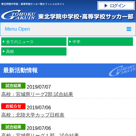
東北学院中学校・高等学校サッカー部オフィシャルサイト
Menu Open
全てのニュース
中学
TOP
高校
ニュース
最新活動情報
クラブ紹介・進路実績
スケジュール
2019/07/07
高校：宮城県リーグ2部 試合結果
グラウンド・施設紹介
2019/07/06
高校：北陸大学カップ日程表
フォトギャラリー
2019/07/06
応援グッズご案内
高校：宮城県リーグ１部 試合結果