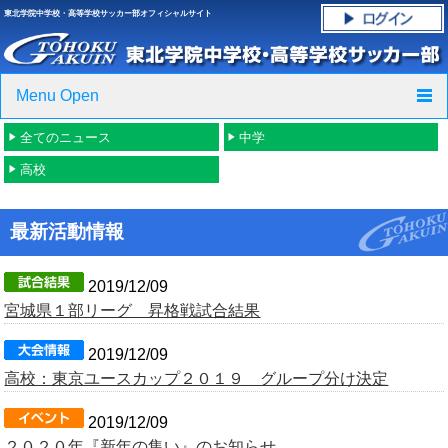
東北学院中学校・高等学校サッカー部オフィシャルサイト
Menu Open
全てのニュース
中学
TOP
高校
ニュース
最新活動情報
クラブ紹介・進路実績
スケジュール
2019/12/09
宮城県１部リーグ 昇格戦試合結果
グラウンド・施設紹介
2019/12/09
高校：東京ユースカップ２０１９ グループ分け決定
フォトギャラリー
2019/12/09
応援グッズご案内
２０２０年『新年の集い』のお知らせ