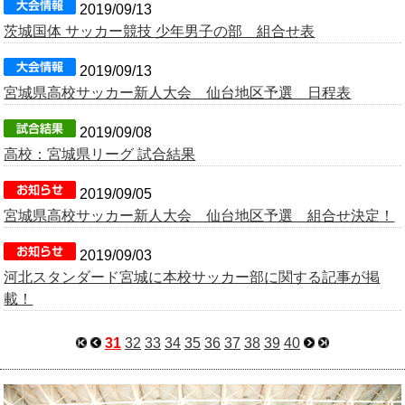
2019/09/13
茨城国体 サッカー競技 少年男子の部 組合せ表
2019/09/13
宮城県高校サッカー新人大会 仙台地区予選 日程表
2019/09/08
高校：宮城県リーグ 試合結果
2019/09/05
宮城県高校サッカー新人大会 仙台地区予選 組合せ決定！
2019/09/03
河北スタンダード宮城に本校サッカー部に関する記事が掲
載！
31
32
33
34
35
36
37
38
39
40