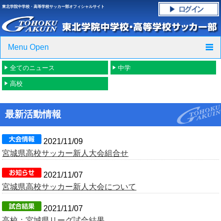
東北学院中学校・高等学校サッカー部オフィシャルサイト
Menu Open
全てのニュース
中学
TOP
高校
ニュース
最新活動情報
クラブ紹介・進路実績
スケジュール
2021/11/09
宮城県高校サッカー新人大会組合せ
グラウンド・施設紹介
2021/11/07
宮城県高校サッカー新人大会について
フォトギャラリー
2021/11/07
応援グッズご案内
高校：宮城県リーグ試合結果