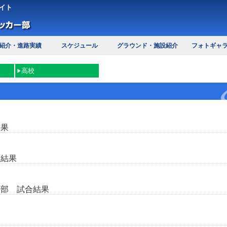
イト
紹介・進路実績
スケジュール
グラウンド・施設紹介
フォトギャ
高校
結果
合結果
１部 試合結果