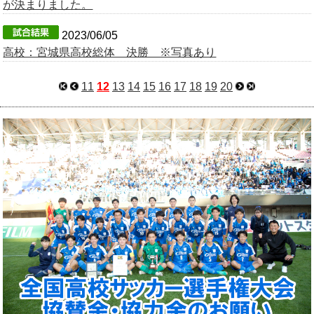
が決まりました。
2023/06/05
高校：宮城県高校総体 決勝 ※写真あり
11
12
13
14
15
16
17
18
19
20