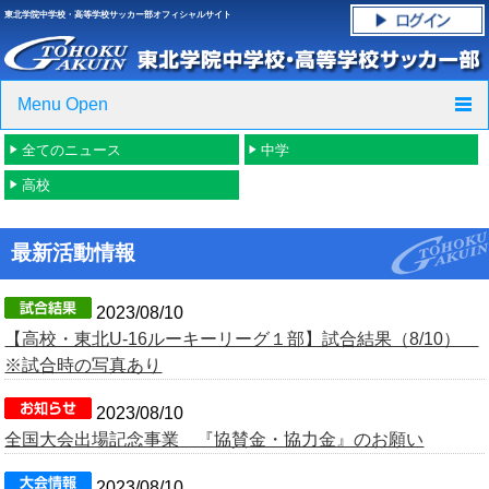
東北学院中学校・高等学校サッカー部オフィシャルサイト
Menu Open
全てのニュース
中学
TOP
高校
ニュース
最新活動情報
クラブ紹介・進路実績
スケジュール
2023/08/10
【高校・東北U-16ルーキーリーグ１部】試合結果（8/10）
グラウンド・施設紹介
※試合時の写真あり
2023/08/10
フォトギャラリー
全国大会出場記念事業 『協賛金・協力金』のお願い
応援グッズご案内
2023/08/10