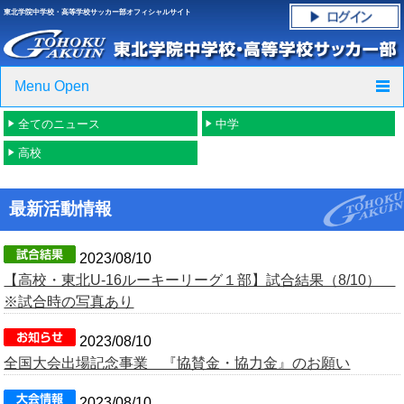
東北学院中学校・高等学校サッカー部オフィシャルサイト
Menu Open
全てのニュース
中学
TOP
高校
ニュース
最新活動情報
クラブ紹介・進路実績
スケジュール
2023/08/10
【高校・東北U-16ルーキーリーグ１部】試合結果（8/10）
グラウンド・施設紹介
※試合時の写真あり
2023/08/10
フォトギャラリー
全国大会出場記念事業 『協賛金・協力金』のお願い
応援グッズご案内
2023/08/10