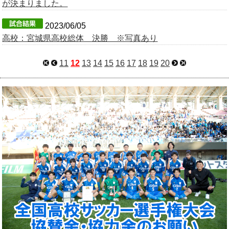
が決まりました。
2023/06/05
高校：宮城県高校総体 決勝 ※写真あり
11
12
13
14
15
16
17
18
19
20