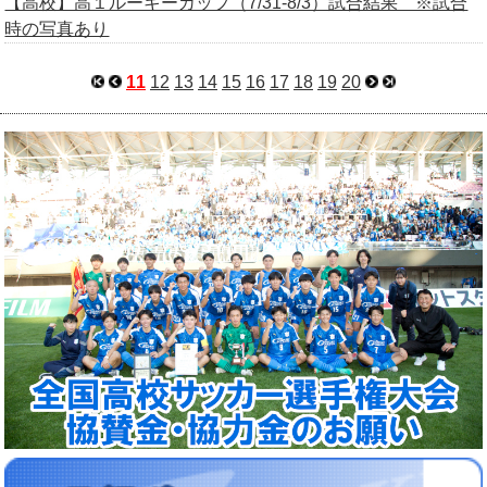
【高校】高１ルーキーカップ（7/31-8/3）試合結果 ※試合
時の写真あり
11
12
13
14
15
16
17
18
19
20