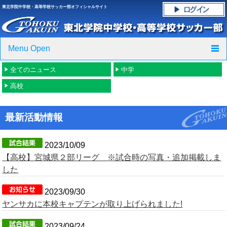
東北学院中学校・高等学校サッカー部オフィシャルサイト
Menu Open
全てのニュース
中学
TOP
高校
ニュース
最新活動情報
クラブ紹介・進路実績
スケジュール
2023/10/09
【高校】宮城県２部リーグ ※試合時の写真・追加掲載しま
グラウンド・施設紹介
した
2023/09/30
フォトギャラリー
ヤンサカに本校キャプテンが取り上げられました!
応援グッズご案内
2023/09/24