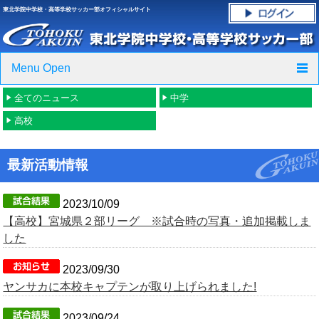
東北学院中学校・高等学校サッカー部オフィシャルサイト
Menu Open
全てのニュース
中学
TOP
高校
ニュース
最新活動情報
クラブ紹介・進路実績
スケジュール
2023/10/09
【高校】宮城県２部リーグ ※試合時の写真・追加掲載しま
グラウンド・施設紹介
した
2023/09/30
フォトギャラリー
ヤンサカに本校キャプテンが取り上げられました!
応援グッズご案内
2023/09/24