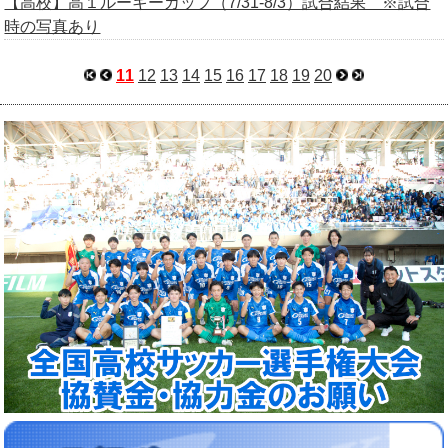
【高校】高１ルーキーカップ（7/31-8/3）試合結果 ※試合
時の写真あり
11
12
13
14
15
16
17
18
19
20