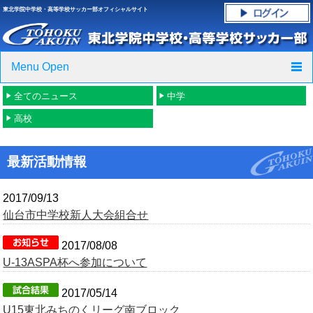
東北学院中学校・高等学校サッカー部オフィシャルサイト
Menu Open
全てのニュース
中学
TOP
高校
ニュース
最新活動情報
クラブ紹介・進路実績
2017/09/13
スケジュール
仙台市中学校新人大会組合せ
グラウンド・施設紹介
2017/08/08
U-13ASPA杯へ参加について
フォトギャラリー
2017/05/14
応援グッズご案内
U15東北みちのくリーグ南ブロック