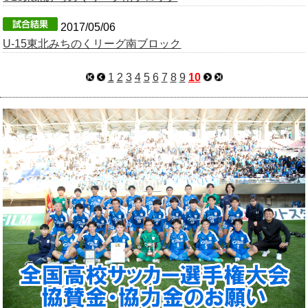
OB会
2017/05/06
U-15東北みちのくリーグ南ブロック
1
2
3
4
5
6
7
8
9
10