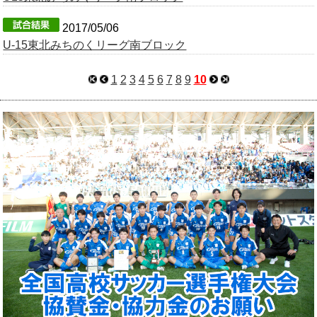
OB会
2017/05/06
U-15東北みちのくリーグ南ブロック
1
2
3
4
5
6
7
8
9
10