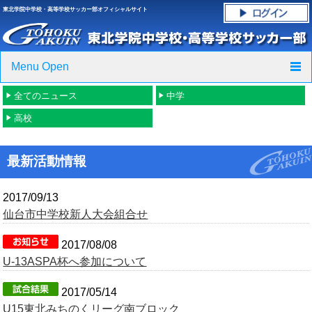
東北学院中学校・高等学校サッカー部オフィシャルサイト
Menu Open
全てのニュース
中学
TOP
高校
ニュース
最新活動情報
クラブ紹介・進路実績
2017/09/13
スケジュール
仙台市中学校新人大会組合せ
グラウンド・施設紹介
2017/08/08
U-13ASPA杯へ参加について
フォトギャラリー
2017/05/14
応援グッズご案内
U15東北みちのくリーグ南ブロック