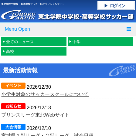
東北学院中学校・高等学校サッカー部オフィシャルサイト
Menu Open
全てのニュース
中学
TOP
高校
ニュース
最新活動情報
クラブ紹介・進路実績
スケジュール
2026/12/30
小学生対象のサッカースクールについて
グラウンド・施設紹介
2026/12/13
プリンスリーグ東北Webサイト
フォトギャラリー
2026/12/10
応援グッズご案内
宮城県１部リーグ・２部リーグ 試合日程