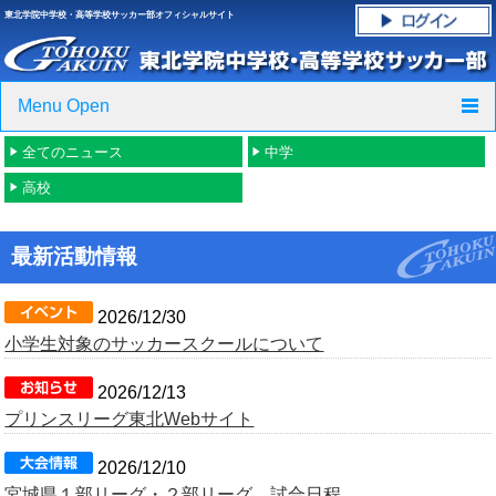
東北学院中学校・高等学校サッカー部オフィシャルサイト
Menu Open
全てのニュース
中学
TOP
高校
ニュース
最新活動情報
クラブ紹介・進路実績
スケジュール
2026/12/30
小学生対象のサッカースクールについて
グラウンド・施設紹介
2026/12/13
プリンスリーグ東北Webサイト
フォトギャラリー
2026/12/10
応援グッズご案内
宮城県１部リーグ・２部リーグ 試合日程